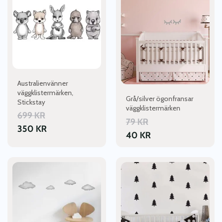
Australienvänner
väggklistermärken,
Grå/silver ögonfransar
Stickstay
väggklistermärken
699
KR
79
KR
350
KR
40
KR