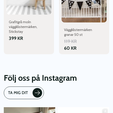
Grafitgrå moln
väggklistermärken,
Väggklistermärken
Stickstay
granar 50 st
399
KR
119
KR
60
KR
Följ oss på Instagram
TA MIG DIT