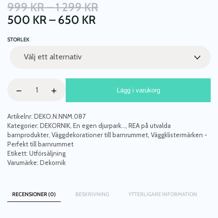
PRISINTERVALL:
999
KR
–
1 299
KR
PRISINTERVALL:
999 KR
500
KR
–
650
KR
500 KR
TILL
STORLEK
TILL
1
650 KR
299 KR
Dekornik,
−
+
Lägg i varukorg
väggklistermärken
Little
Lambs
Artikelnr:
DEKO.N.NNM.087
mängd
Kategorier:
DEKORNIK
,
En egen djurpark...
,
REA på utvalda
barnprodukter
,
Väggdekorationer till barnrummet
,
Väggklistermärken -
Perfekt till barnrummet
Etikett:
Utförsäljning
Varumärke:
Dekornik
RECENSIONER (0)
BESKRIVNING
YTTERLIGARE INFORMATION