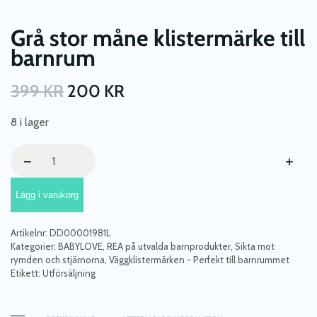
Grå stor måne klistermärke till
barnrum
399
KR
200
KR
8 i lager
Grå
−
+
stor
måne
Lägg i varukorg
klistermärke
till
barnrum
Artikelnr:
DD00001981L
mängd
Kategorier:
BABYLOVE
,
REA på utvalda barnprodukter
,
Sikta mot
rymden och stjärnorna
,
Väggklistermärken - Perfekt till barnrummet
Etikett:
Utförsäljning