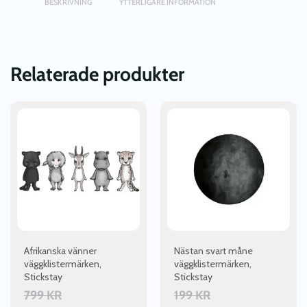
BESKRIVNING
YTTERLIGARE INFORMATION
Relaterade produkter
Afrikanska vänner
Nästan svart måne
väggklistermärken,
väggklistermärken,
Stickstay
Stickstay
799
KR
199
KR