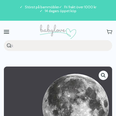
Störst på barnmöbler
Fri frakt över 1000 kr
14 dagars öppet köp
Skip to main content