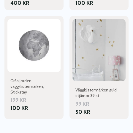
400
KR
100
KR
Gråa jorden
väggklistermärken,
Väggklistermärken guld
Stickstay
stjärnor 39 st
199
KR
99
KR
100
KR
50
KR