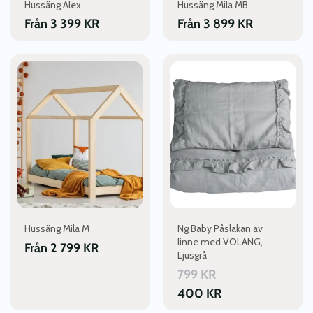
Hussäng Alex
Hussäng Mila MB
på
på
produktsidan
produktsidan
Från
3 399
KR
Från
3 899
KR
Den
Den
här
här
produkten
produkten
har
har
flera
flera
varianter.
varianter.
De
De
olika
olika
alternativen
alternativen
kan
kan
väljas
väljas
Hussäng Mila M
Ng Baby Påslakan av
på
på
linne med VOLANG,
produktsidan
produktsidan
Från
2 799
KR
Ljusgrå
799
KR
400
KR