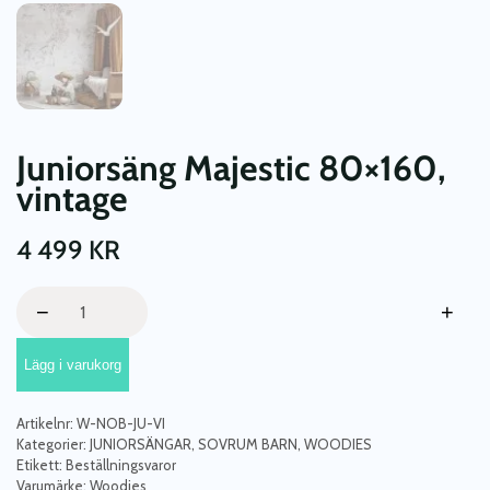
Juniorsäng Majestic 80×160,
vintage
4 499
KR
Juniorsäng
−
+
Majestic
80x160,
Lägg i varukorg
vintage
mängd
Artikelnr:
W-NOB-JU-VI
Kategorier:
JUNIORSÄNGAR
,
SOVRUM BARN
,
WOODIES
Etikett:
Beställningsvaror
Varumärke:
Woodies