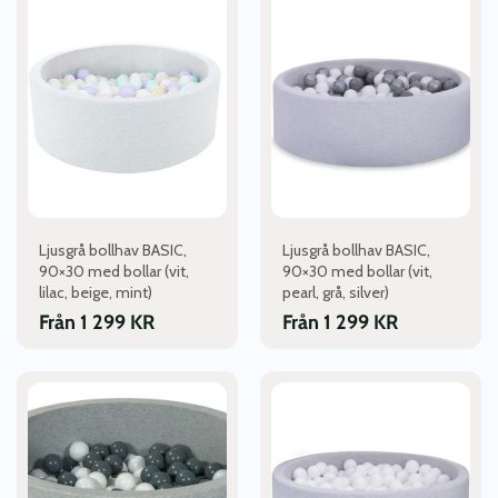
här
här
produkten
produkten
har
har
flera
flera
varianter.
varianter.
De
De
olika
olika
alternativen
alternativen
kan
kan
väljas
väljas
Ljusgrå bollhav BASIC,
Ljusgrå bollhav BASIC,
på
på
90×30 med bollar (vit,
90×30 med bollar (vit,
produktsidan
produktsidan
lilac, beige, mint)
pearl, grå, silver)
Från
1 299
KR
Från
1 299
KR
Den
Den
här
här
produkten
produkten
har
har
flera
flera