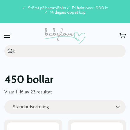
Störst på barnmöbler
Fri frakt över 1000 kr
14 dagars öppet köp
Skip to main content
450 bollar
Visar 1–16 av 23 resultat
Den
Den
här
här