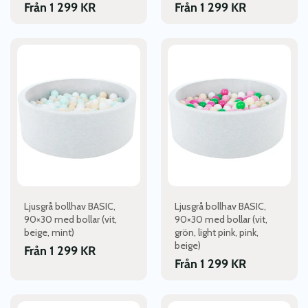
Från
1 299
KR
Från
1 299
KR
Den
Den
här
här
produkten
produkten
har
har
flera
flera
varianter.
varianter.
De
De
olika
olika
alternativen
alternativen
kan
kan
väljas
väljas
Ljusgrå bollhav BASIC,
Ljusgrå bollhav BASIC,
på
på
90×30 med bollar (vit,
90×30 med bollar (vit,
produktsidan
produktsidan
beige, mint)
grön, light pink, pink,
beige)
Från
1 299
KR
Från
1 299
KR
Den
Den