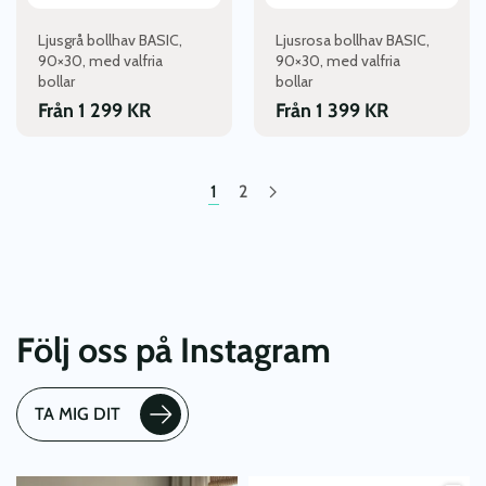
väljas
väljas
Ljusgrå bollhav BASIC,
Ljusrosa bollhav BASIC,
på
på
90×30, med valfria
90×30, med valfria
produktsidan
produktsidan
bollar
bollar
Från
1 299
KR
Från
1 399
KR
1
2
Följ oss på Instagram
TA MIG DIT