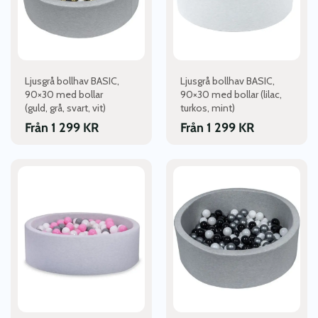
De
De
olika
olika
alternativen
alternativen
kan
kan
väljas
väljas
Ljusgrå bollhav BASIC,
Ljusgrå bollhav BASIC,
på
på
90×30 med bollar
90×30 med bollar (lilac,
produktsidan
produktsidan
(guld, grå, svart, vit)
turkos, mint)
Från
1 299
KR
Från
1 299
KR
Den
Den
här
här
produkten
produkten
har
har
flera
flera
varianter.
varianter.
De
De
olika
olika
alternativen
alternativen
kan
kan