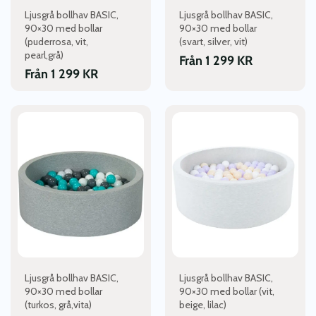
väljas
väljas
Ljusgrå bollhav BASIC,
Ljusgrå bollhav BASIC,
på
på
90×30 med bollar
90×30 med bollar
produktsidan
produktsidan
(puderrosa, vit,
(svart, silver, vit)
pearl,grå)
Från
1 299
KR
Från
1 299
KR
Den
Den
här
här
produkten
produkten
har
har
flera
flera
varianter.
varianter.
De
De
olika
olika
alternativen
alternativen
kan
kan
väljas
väljas
Ljusgrå bollhav BASIC,
Ljusgrå bollhav BASIC,
på
på
90×30 med bollar
90×30 med bollar (vit,
produktsidan
produktsidan
(turkos, grå,vita)
beige, lilac)