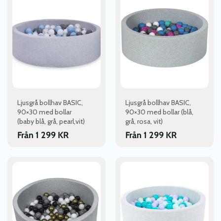
produkten
produkten
har
har
flera
flera
varianter.
varianter.
De
De
olika
olika
alternativen
alternativen
kan
kan
väljas
väljas
Ljusgrå bollhav BASIC,
Ljusgrå bollhav BASIC,
på
på
90×30 med bollar
90×30 med bollar (blå,
produktsidan
produktsidan
(baby blå, grå, pearl,vit)
grå, rosa, vit)
Från
1 299
KR
Från
1 299
KR
Den
Den
här
här
produkten
produkten
har
har
flera
flera
varianter.
varianter.