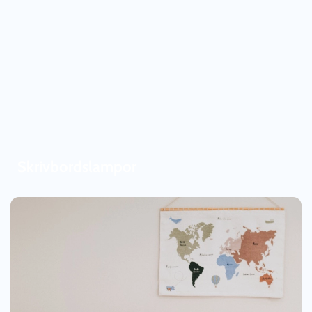
Skrivbordslampor