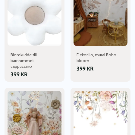
Blomkudde till
Dekorillo, mural Boho
barnrummet,
bloom
cappuccino
399
KR
399
KR