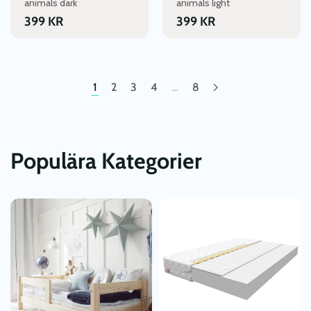
animals dark
animals light
399
KR
399
KR
1
2
3
4
…
8
Populära Kategorier