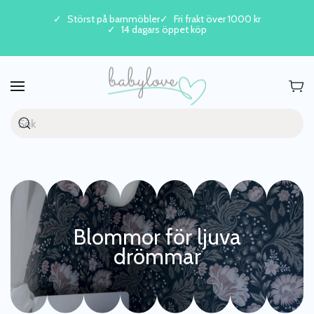
Störst på barnmöbler
Fri frakt över 1000 kr
14 dagars öppet köp
Skip to main content
Blommor för ljuva
drömmar