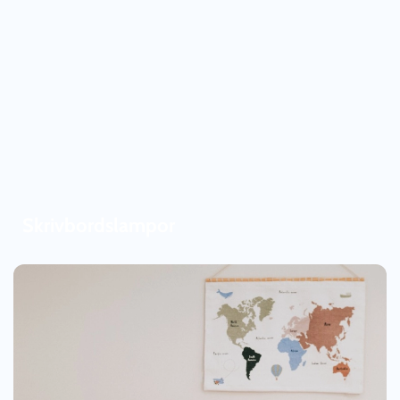
Skrivbordslampor