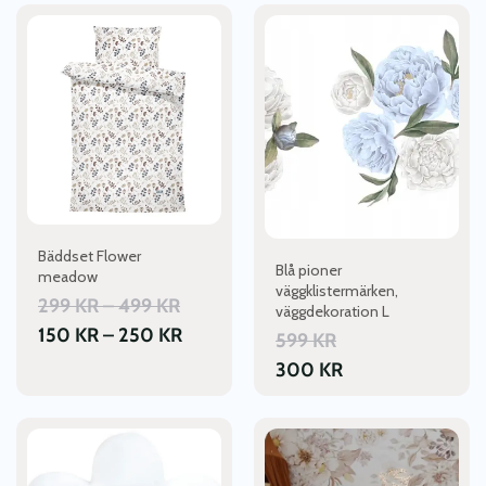
Den
här
produkten
har
flera
varianter.
De
olika
alternativen
kan
väljas
Bäddset Flower
Blå pioner
på
meadow
väggklistermärken,
produktsidan
PRISINTERVALL:
299
KR
–
499
KR
väggdekoration L
299 KR
PRISINTERVALL:
150
KR
–
250
KR
599
KR
TILL
150 KR
300
KR
499 KR
TILL
250 KR