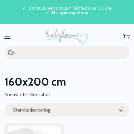
Störst på barnmöbler
Fri frakt över 1000 kr
14 dagars öppet köp
Skip to main content
160x200 cm
Endast ett sökresultat
Den
här