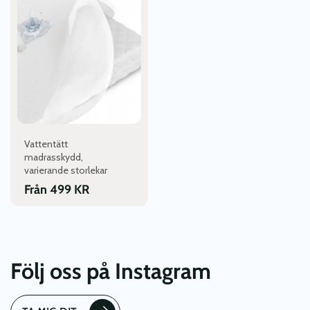
produkten
har
flera
varianter.
De
olika
alternativen
kan
väljas
Vattentätt
på
madrasskydd,
produktsidan
varierande storlekar
Från
499
KR
Följ oss på Instagram