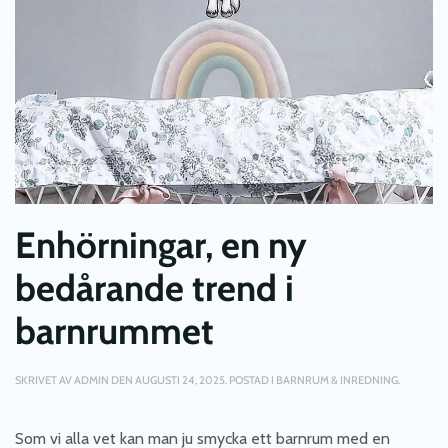
Enhörningar, en ny
bedårande trend i
barnrummet
SKRIVET AV
ADMIN
DEN
AUGUSTI 24, 2025
. POSTAD I
BARNRUM & INREDNING
.
Som vi alla vet kan man ju smycka ett barnrum med en