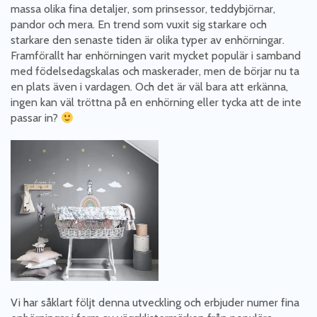
massa olika fina detaljer, som prinsessor, teddybjörnar,
pandor och mera. En trend som vuxit sig starkare och
starkare den senaste tiden är olika typer av enhörningar.
Framförallt har enhörningen varit mycket populär i samband
med födelsedagskalas och maskerader, men de börjar nu ta
en plats även i vardagen. Och det är väl bara att erkänna,
ingen kan väl tröttna på en enhörning eller tycka att de inte
passar in?
Vi har såklart följt denna utveckling och erbjuder numer fina