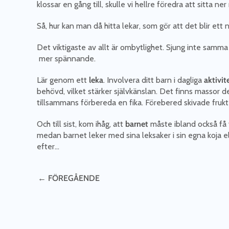
klossar en gång till, skulle vi hellre föredra att sitta
Så, hur kan man då hitta lekar, som gör att det blir ett
Det viktigaste av allt är ombytlighet. Sjung inte samm
mer spännande.
Lär genom ett
leka
. Involvera ditt barn i dagliga
aktivit
behövd, vilket stärker självkänslan. Det finns massor
tillsammans förbereda en fika. Förebered skivade frukter
Och till sist, kom ihåg, att
barnet
måste ibland också få v
medan barnet leker med sina leksaker i sin egna koja e
efter…
← FÖREGÅENDE