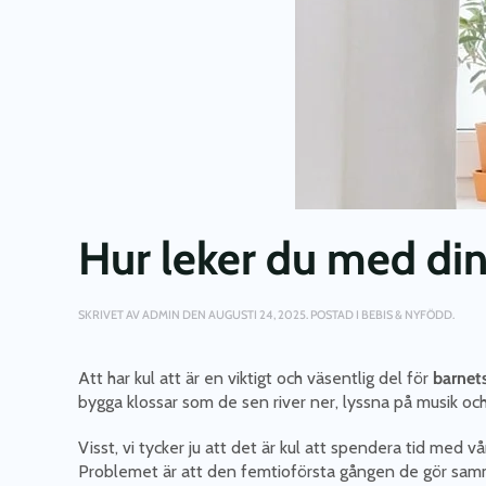
Hur leker du med din
SKRIVET AV
ADMIN
DEN
AUGUSTI 24, 2025
. POSTAD I
BEBIS & NYFÖDD
.
Att har kul att är en viktigt och väsentlig del för
barnet
bygga klossar som de sen river ner, lyssna på musik och
Visst, vi tycker ju att det är kul att spendera tid med vå
Problemet är att den femtioförsta gången de gör samma s