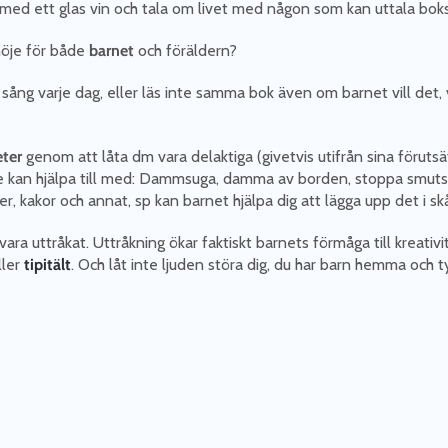
 ner med ett glas vin och tala om livet med någon som kan uttala bok
 nöje för både
barnet
och föräldern?
a sång varje dag, eller läs inte samma bok även om barnet vill de
eter
genom att låta dm vara delaktiga (givetvis utifrån sina förutsä
 de kan hjälpa till med: Dammsuga, damma av borden, stoppa smut
, kakor och annat, sp kan barnet hjälpa dig att lägga upp det i skå
ara uttråkat. Uttråkning ökar faktiskt barnets förmåga till kreativ
ller
tipitält
. Och låt inte ljuden störa dig, du har barn hemma och