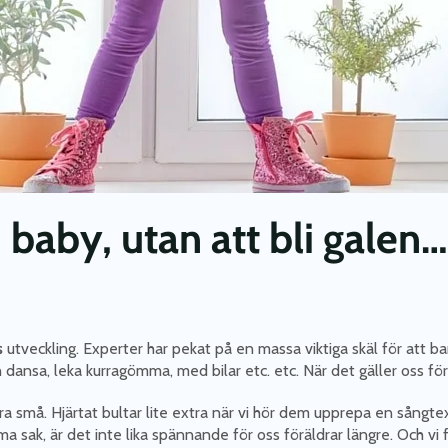
 baby, utan att bli galen…
s
utveckling. Experter har pekat på en massa viktiga skäl för att b
 dansa, leka kurragömma, med bilar etc. etc. När det gäller oss fö
ra små. Hjärtat bultar lite extra när vi hör dem upprepa en sångtext, 
ak, är det inte lika spännande för oss föräldrar längre. Och vi få