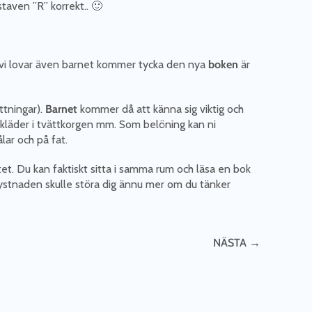
staven ”R” korrekt.. 🙂
t, vi lovar även barnet kommer tycka den nya
boken
är
ttningar).
Barnet
kommer då att känna sig viktig och
skläder i tvättkorgen mm. Som belöning kan ni
lar och på fat.
itet. Du kan faktiskt sitta i samma rum och läsa en bok
 tystnaden skulle störa dig ännu mer om du tänker
NÄSTA →