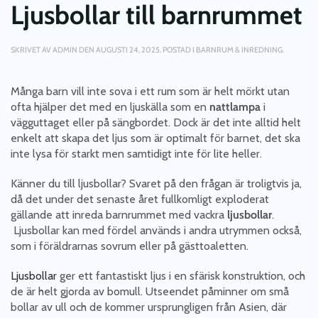
Ljusbollar till barnrummet
SKRIVET AV
ADMIN
DEN
AUGUSTI 24, 2025
. POSTAD I
BARNRUM & INREDNING
.
Många barn vill inte sova i ett rum som är helt mörkt utan
ofta hjälper det med en ljuskälla som en
nattlampa
i
vägguttaget eller på sängbordet. Dock är det inte alltid helt
enkelt att skapa det ljus som är optimalt för barnet, det ska
inte lysa för starkt men samtidigt inte för lite heller.
Känner du till ljusbollar? Svaret på den frågan är troligtvis ja,
då det under det senaste året fullkomligt exploderat
gällande att inreda barnrummet med vackra
ljusbollar
.
Ljusbollar kan med fördel används i andra utrymmen också,
som i föräldrarnas sovrum eller på gästtoaletten.
Ljusbollar
ger ett fantastiskt ljus i en sfärisk konstruktion, och
de är helt gjorda av bomull. Utseendet påminner om små
bollar av ull och de kommer ursprungligen från Asien, där