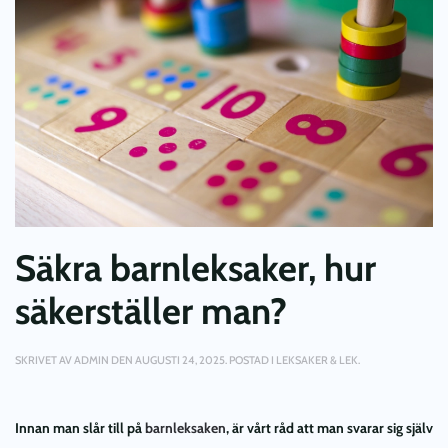
Säkra barnleksaker, hur
säkerställer man?
SKRIVET AV
ADMIN
DEN
AUGUSTI 24, 2025
. POSTAD I
LEKSAKER & LEK
.
Innan man slår till på
barnleksaken
, är vårt råd att man svarar sig själv