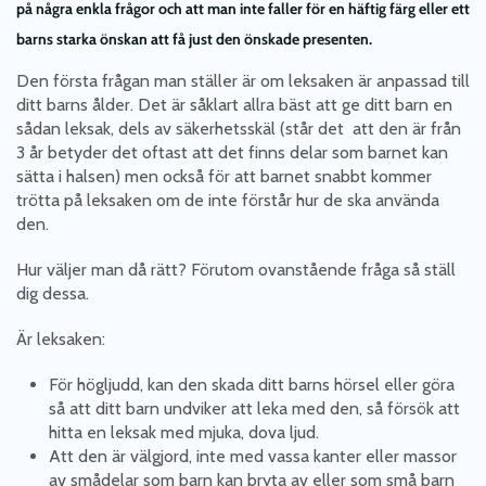
på några enkla frågor och att man inte faller för en häftig färg eller ett
barns starka önskan att få just den önskade
presenten.
Den första frågan man ställer är om leksaken är anpassad till
ditt barns ålder. Det är såklart allra bäst att ge ditt barn en
sådan leksak, dels av säkerhetsskäl (står det att den är från
3 år betyder det oftast att det finns delar som barnet kan
sätta i halsen) men också för att barnet snabbt kommer
trötta på leksaken om de inte förstår hur de ska använda
den.
Hur väljer man då rätt? Förutom ovanstående fråga så ställ
dig dessa.
Är leksaken:
För högljudd, kan den skada ditt barns hörsel eller göra
så att ditt barn undviker att leka med den, så försök att
hitta en leksak med mjuka, dova ljud.
Att den är välgjord, inte med vassa kanter eller massor
av smådelar som barn kan bryta av eller som små barn