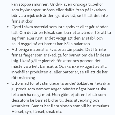
kan stoppa i munnen. Undvik även onödiga tillbehör
som byxknappar, snören eller dylikt. Ytan på leksaken
bör vara mjuk och är den gjord av trä, se till att det inte
finns stickor.
Gjord i säkra material som inte spricker eller går sönder
lätt. Om det är en leksak som barnet använder för att ta
sig fram eller runt, är det viktigt att den är stabil och
solid byggd, så att barnet kan hålla balansen.
Att övriga material är kvalitetsstämplade. Det får inte
finnas färger som är skadliga för barnet om de får dessa
i sig. Likaså gäller givetvis för kritor och pennor, det
måste vara helt barnsäkra. Och kanske viktigast av allt,
innehåller produkten el eller batterier, se till att de har
rätt märkning.
Utformad för att stimulerar lärande? Såklart en leksak är
ju, precis som namnet anger, primärt något barnet ska
leka och ha roligt med. Men glöm ej att en leksak som
dessutom lär barnet bidrar till dess utveckling och
kreativitet. Barnet har flera sinnen som vill ha stimulans.
Hörsel, syn, känsel, smak etc.