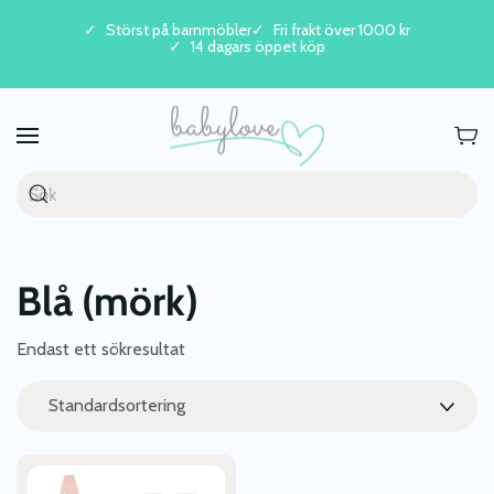
Störst på barnmöbler
Fri frakt över 1000 kr
14 dagars öppet köp
Skip to main content
Blå (mörk)
Endast ett sökresultat
Den
här