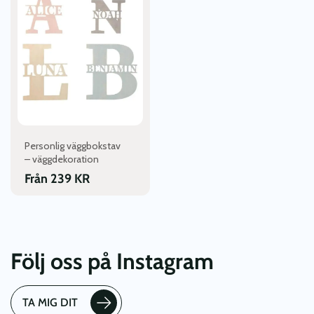
produkten
har
flera
varianter.
De
olika
alternativen
kan
väljas
Personlig väggbokstav
på
– väggdekoration
produktsidan
Från
239
KR
Följ oss på Instagram
TA MIG DIT