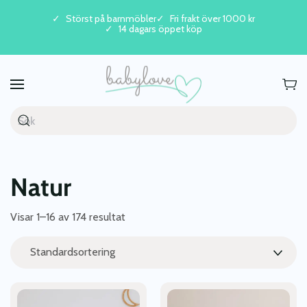
Störst på barnmöbler
Fri frakt över 1000 kr
14 dagars öppet köp
Skip to main content
Natur
Visar 1–16 av 174 resultat
Den
Den
här
här