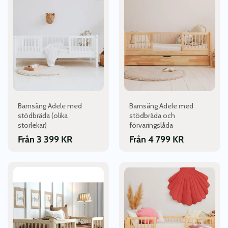
produkten
produkten
har
har
flera
flera
varianter.
varianter.
De
De
olika
olika
alternativen
alternativen
kan
kan
väljas
väljas
Barnsäng Adele med
Barnsäng Adele med
på
på
stödbräda (olika
stödbräda och
produktsidan
produktsidan
storlekar)
förvaringslåda
Från
3 399
KR
Från
4 799
KR
Den
Den
här
här
produkten
produkten
har
har
flera
flera
varianter.
varianter.