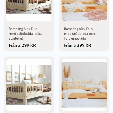
De
De
olika
olika
alternativen
alternativen
kan
kan
väljas
väljas
Barnsäng Alex Duo
Barnsäng Alex Duo
på
på
med stödbräda (olika
med stödbräda och
produktsidan
produktsidan
storlekar)
förvaringslåda
Från
3 299
KR
Från
5 399
KR
Den
Den
här
här
produkten
produkten
har
har
flera
flera
varianter.
varianter.
De
De
olika
olika
alternativen
alternativen
kan
kan