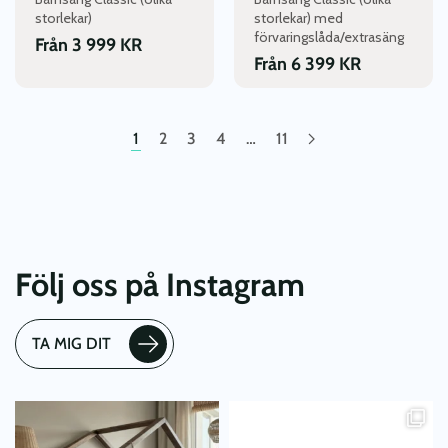
på
på
storlekar)
storlekar) med
produktsidan
produktsidan
förvaringslåda/extrasäng
Från
3 999
KR
Från
6 399
KR
1
2
3
4
…
11
Följ oss på Instagram
TA MIG DIT