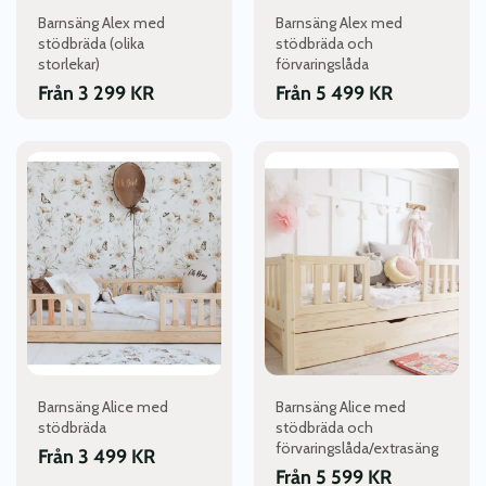
väljas
väljas
Barnsäng Alex med
Barnsäng Alex med
på
på
stödbräda (olika
stödbräda och
produktsidan
produktsidan
storlekar)
förvaringslåda
Från
3 299
KR
Från
5 499
KR
Den
Den
här
här
produkten
produkten
har
har
flera
flera
varianter.
varianter.
De
De
olika
olika
alternativen
alternativen
kan
kan
väljas
väljas
Barnsäng Alice med
Barnsäng Alice med
på
på
stödbräda
stödbräda och
produktsidan
produktsidan
förvaringslåda/extrasäng
Från
3 499
KR
Från
5 599
KR