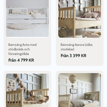
har
har
flera
flera
varianter.
varianter.
De
De
olika
olika
alternativen
alternativen
kan
kan
väljas
väljas
Barnsäng Asta med
Barnsäng Aurora (olika
på
på
stödbräda och
storlekar)
produktsidan
produktsidan
förvaringslåda
Från
3 399
KR
Från
4 799
KR
Den
Den
här
här
produkten
produkten
har
har
flera
flera
varianter.
varianter.
De
De