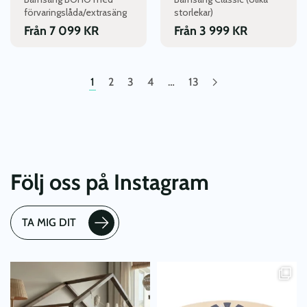
på
på
förvaringslåda/extrasäng
storlekar)
produktsidan
produktsidan
Från
7 099
KR
Från
3 999
KR
1
2
3
4
…
13
Följ oss på Instagram
TA MIG DIT