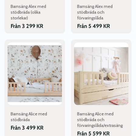
väljas
väljas
Barnsäng Alex med
Barnsäng Alex med
på
på
stödbräda (olika
stödbräda och
produktsidan
produktsidan
storlekar)
förvaringslåda
Från
3 299
KR
Från
5 499
KR
Den
Den
här
här
produkten
produkten
har
har
flera
flera
varianter.
varianter.
De
De
olika
olika
alternativen
alternativen
kan
kan
väljas
väljas
Barnsäng Alice med
Barnsäng Alice med
på
på
stödbräda
stödbräda och
produktsidan
produktsidan
förvaringslåda/extrasäng
Från
3 499
KR
Från
5 599
KR