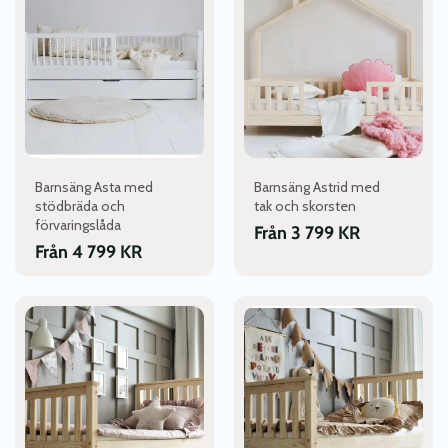
har
har
flera
flera
varianter.
varianter.
De
De
olika
olika
alternativen
alternativen
kan
kan
väljas
väljas
Barnsäng Asta med
Barnsäng Astrid med
på
på
stödbräda och
tak och skorsten
produktsidan
produktsidan
förvaringslåda
Från
3 799
KR
Från
4 799
KR
Den
Den
här
här
produkten
produkten
har
har
flera
flera
varianter.
varianter.
De
De