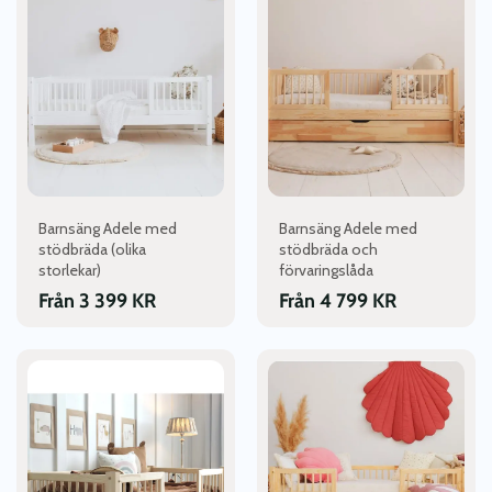
produkten
produkten
har
har
flera
flera
varianter.
varianter.
De
De
olika
olika
alternativen
alternativen
kan
kan
väljas
väljas
Barnsäng Adele med
Barnsäng Adele med
på
på
stödbräda (olika
stödbräda och
produktsidan
produktsidan
storlekar)
förvaringslåda
Från
3 399
KR
Från
4 799
KR
Den
Den
här
här
produkten
produkten
har
har
flera
flera
varianter.
varianter.