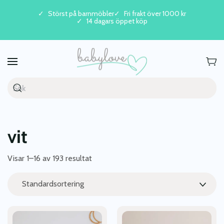
Störst på barnmöbler
Fri frakt över 1000 kr
14 dagars öppet köp
Skip to main content
vit
Visar 1–16 av 193 resultat
Den
Den
här
här