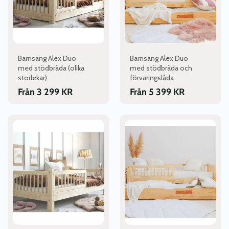
De
De
olika
olika
alternativen
alternativen
kan
kan
väljas
väljas
Barnsäng Alex Duo
Barnsäng Alex Duo
på
på
med stödbräda (olika
med stödbräda och
produktsidan
produktsidan
storlekar)
förvaringslåda
Från
3 299
KR
Från
5 399
KR
Den
Den
här
här
produkten
produkten
har
har
flera
flera
varianter.
varianter.
De
De
olika
olika
alternativen
alternativen
kan
kan