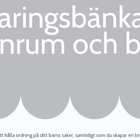
aringsbänka
rnrum och b
tt hålla ordning på ditt barns saker, samtidigt som du skapar en bra 