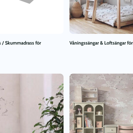
 / Skummadrass för
Våningssängar & Loftsängar för