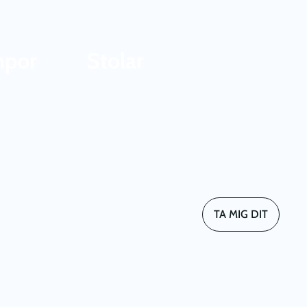
mpor
Stolar
TA MIG DIT