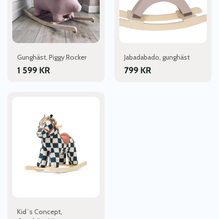
Gunghäst, Piggy Rocker
Jabadabado, gunghäst
1 599
KR
799
KR
Kid`s Concept,