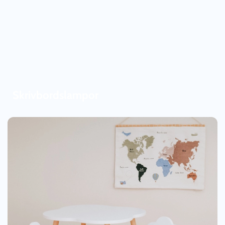
Skrivbordslampor