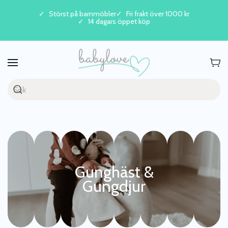
Störst på barnmöbler
Fri frakt över 1000 kr
14 dagars öppet köp
Skip to main content
Gunghäst &
Gungdjur