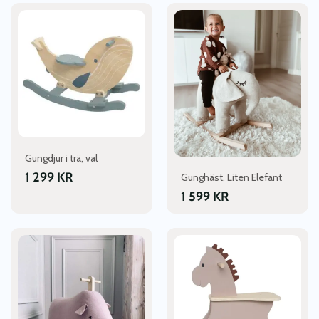
Gungdjur i trä, val
1 299
KR
Gunghäst, Liten Elefant
1 599
KR