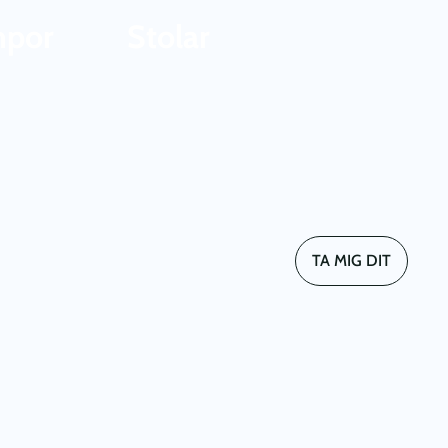
mpor
Stolar
TA MIG DIT