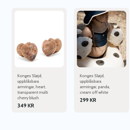
Konges Sløjd,
Konges Sløjd,
uppblåsbara
uppblåsbara
armringar, heart,
armringar, panda,
transparent multi
cream off white
cherry blush
299
KR
349
KR