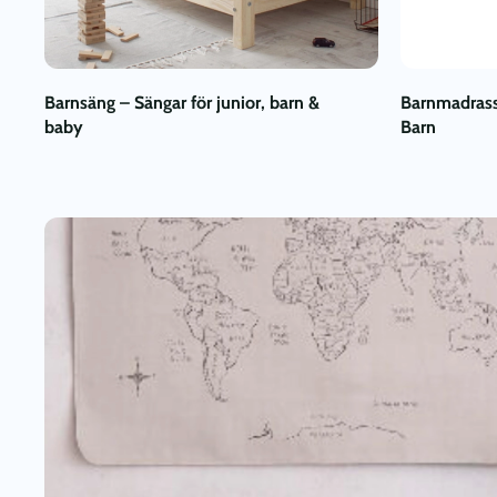
Barnsäng – Sängar för junior, barn &
Barnmadrass
baby
Barn