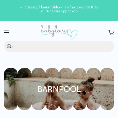
Störst på barnmöbler
Fri frakt över 1000 kr
14 dagars öppet köp
Skip to main content
BARNPOOL