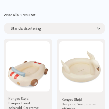
Visar alla 3 resultat
Konges Sløjd,
Konges Sløjd,
Barnpool med
Barnpool, Svan, creme
solskydd, Car creme
off white