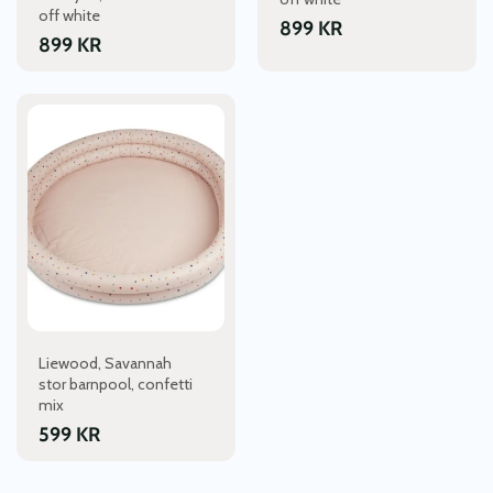
off white
899
KR
899
KR
Liewood, Savannah
stor barnpool, confetti
mix
599
KR