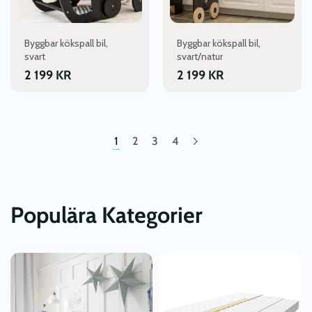
alternativen
alternativen
kan
kan
väljas
väljas
Byggbar kökspall bil,
Byggbar kökspall bil,
på
på
svart
svart/natur
produktsidan
produktsidan
2 199
KR
2 199
KR
1
2
3
4
Populära Kategorier