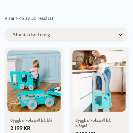
Visar 1–16 av 55 resultat
Den
Den
här
här
produkten
produkten
har
har
flera
flera
varianter.
varianter.
De
De
olika
olika
alternativen
alternativen
kan
kan
väljas
väljas
Byggbar kökspall bil, blå
Byggbar kökspall bil,
på
på
blå/grå
2 199
KR
produktsidan
produktsidan