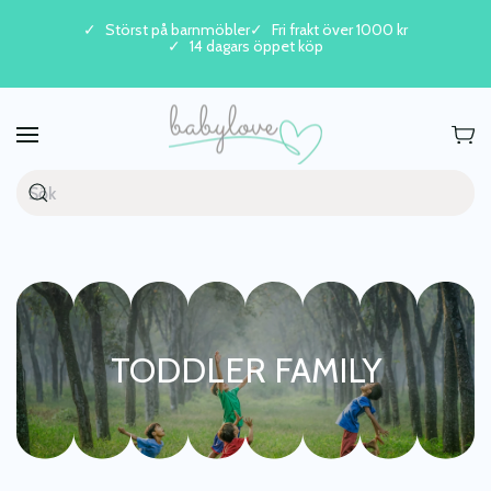
Störst på barnmöbler
Fri frakt över 1000 kr
14 dagars öppet köp
Skip to main content
TODDLER FAMILY