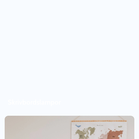
Skrivbordslampor