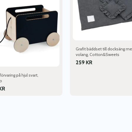
Grafit bäddset till docksäng m
volang, Cotton&Sweets
259
KR
örvaring på hjul svart,
o
KR