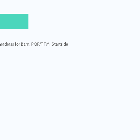
adrass för Barn
,
PQP/TTM
,
Startsida