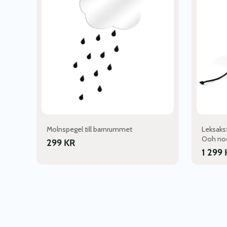
Molnspegel till barnrummet
Leksaksf
Ooh no
299
KR
1 299