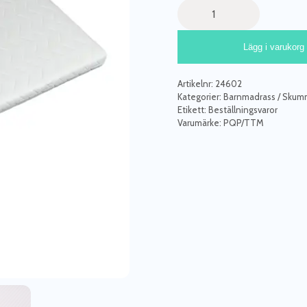
Madrass
till
barnsäng
Lägg i varukorg
80x160
cm
mängd
Artikelnr:
24602
Kategorier:
Barnmadrass / Skumm
Etikett:
Beställningsvaror
Varumärke:
PQP/TTM