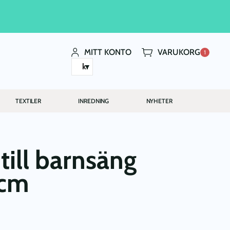
MITT KONTO
VARUKORG
1
kr
TEXTILER
INREDNING
NYHETER
till barnsäng
 cm