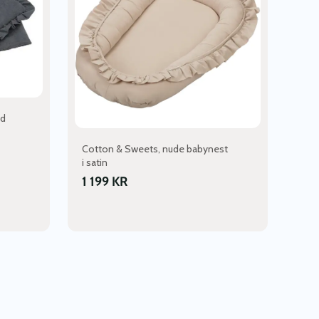
ed
Cotton & Sweets, nude babynest
i satin
1 199
KR