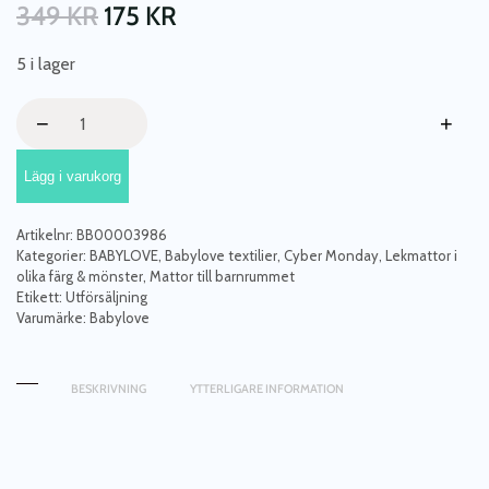
349
KR
175
KR
5 i lager
Babylove,
−
+
lekmatta
snäcka,
Lägg i varukorg
grå
mängd
Artikelnr:
BB00003986
Kategorier:
BABYLOVE
,
Babylove textilier
,
Cyber Monday
,
Lekmattor i
olika färg & mönster
,
Mattor till barnrummet
Etikett:
Utförsäljning
Varumärke:
Babylove
BESKRIVNING
YTTERLIGARE INFORMATION