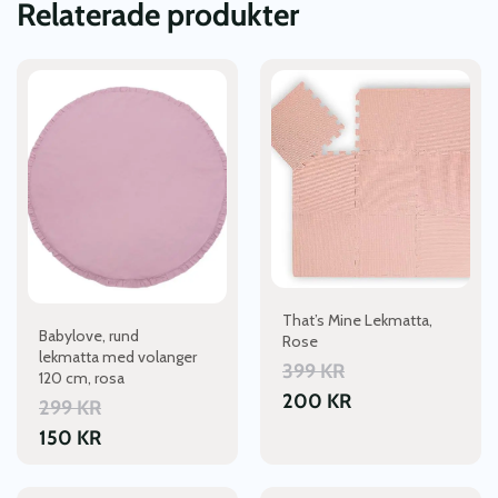
Relaterade produkter
That’s Mine Lekmatta,
Babylove, rund
Rose
lekmatta med volanger
399
KR
120 cm, rosa
200
KR
299
KR
150
KR