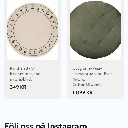
Rund matta till
Olivgrön exklusiv
barnrummet, abc
lekmatta av linne, Pure
natural/black
Nature,
Cotton&Sweets
349
KR
1 099
KR
Följ oss på Instagram