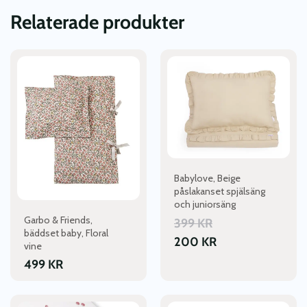
Relaterade produkter
Den
här
produkten
har
flera
varianter.
De
olika
alternativen
Babylove, Beige
kan
påslakanset spjälsäng
och juniorsäng
väljas
Garbo & Friends,
på
399
KR
bäddset baby, Floral
produktsidan
200
KR
vine
499
KR