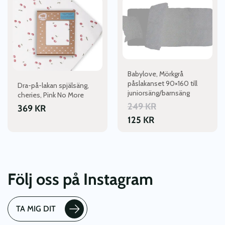
Babylove, Mörkgrå
påslakanset 90×160 till
Dra-på-lakan spjälsäng,
juniorsäng/barnsäng
cheries, Pink No More
249
KR
369
KR
125
KR
Följ oss på Instagram
TA MIG DIT