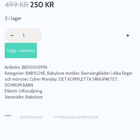
499
KR
250
KR
5 i lager
Babylove,
−
+
Påslakanset
blue
Lägg i varukorg
garden
juniorsäng
mängd
Artikelnr:
BB00003995
Kategorier:
BABYLOVE
,
Babylove textilier
,
Barnsängkläder i olika färger
och mönster
,
Cyber Monday
,
DET KOMPLETTA SÄNGPAKTET
,
SOVRUM BARN
Etikett:
Utförsäljning
Varumärke:
Babylove
BESKRIVNING
YTTERLIGARE INFORMATION