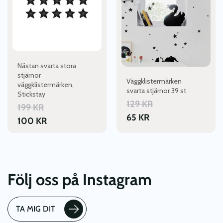
Nästan svarta stora
stjärnor
Väggklistermärken
väggklistermärken,
svarta stjärnor 39 st
Stickstay
129
KR
199
KR
65
KR
100
KR
Följ oss på Instagram
TA MIG DIT