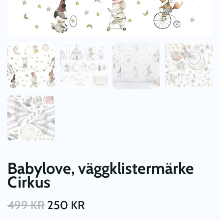
Babylove, väggklistermärke
Cirkus
499
KR
250
KR