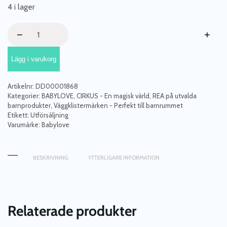
4 i lager
Babylove,
−
+
väggklistermärke
Cirkus
Lägg i varukorg
mängd
Artikelnr:
DD00001868
Kategorier:
BABYLOVE
,
CIRKUS - En magisk värld
,
REA på utvalda
barnprodukter
,
Väggklistermärken - Perfekt till barnrummet
Etikett:
Utförsäljning
Varumärke:
Babylove
BESKRIVNING
YTTERLIGARE INFORMATION
Relaterade produkter