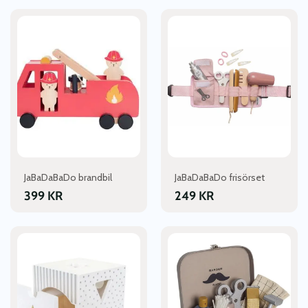
JaBaDaBaDo brandbil
JaBaDaBaDo frisörset
399
KR
249
KR