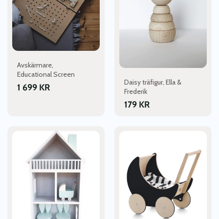
Avskärmare,
Educational Screen
Daisy träfigur, Ella &
1 699
KR
Frederik
179
KR