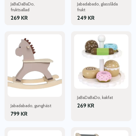
JaBaDaBaDo,
Jabadabado, glasslåda
fruktsallad
frukt
269
KR
249
KR
JaBaDaBaDo, kakfat
269
KR
Jabadabado, gunghäst
799
KR