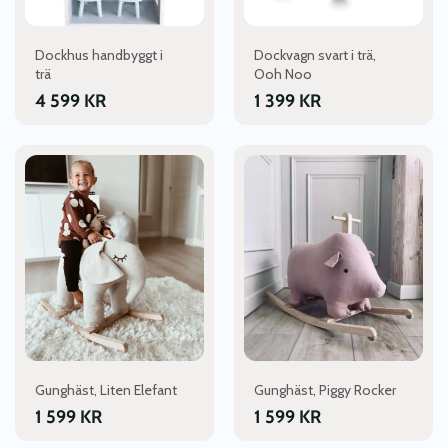
Dockhus handbyggt i
Dockvagn svart i trä,
trä
Ooh Noo
4 599
KR
1 399
KR
Gunghäst, Liten Elefant
Gunghäst, Piggy Rocker
1 599
KR
1 599
KR