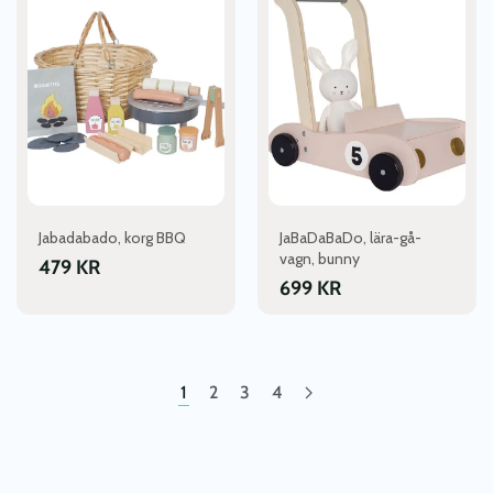
Jabadabado, korg BBQ
JaBaDaBaDo, lära-gå-
vagn, bunny
479
KR
699
KR
1
2
3
4