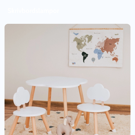
Skrivbordslampor