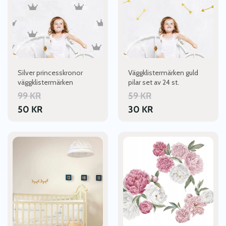
Silver princesskronor
Väggklistermärken guld
väggklistermärken
pilar set av 24 st.
99
KR
59
KR
50
KR
30
KR