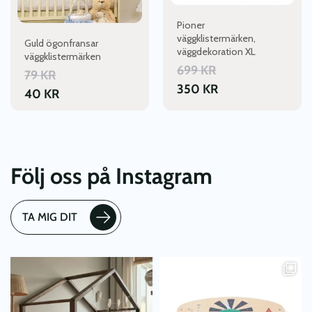
Pioner
väggklistermärken,
Guld ögonfransar
väggdekoration XL
väggklistermärken
699
KR
79
KR
350
KR
40
KR
Följ oss på Instagram
TA MIG DIT