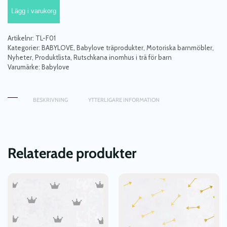
vit/natur
Lägg i varukorg
rutschkana
i
trä
Artikelnr:
TL-F01
mängd
Kategorier:
BABYLOVE
,
Babylove träprodukter
,
Motoriska barnmöbler
,
Nyheter
,
Produktlista
,
Rutschkana inomhus i trä för barn
Varumärke:
Babylove
BESKRIVNING
YTTERLIGARE INFORMATION
Relaterade produkter