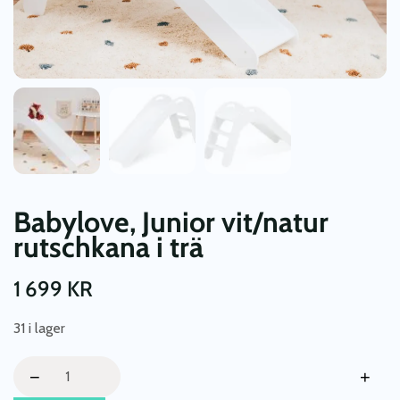
Babylove, Junior vit/natur
rutschkana i trä
1 699
KR
31 i lager
Babylove,
−
+
Junior