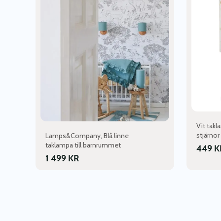
Vit takl
stjärnor
Lamps&Company, Blå linne
taklampa till barnrummet
449
K
1 499
KR