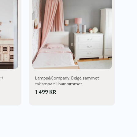
et
Lamps&Company, Beige sammet
taklampa till barnrummet
1 499
KR