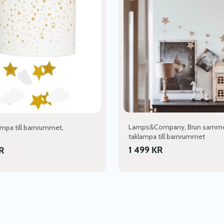
Lamps&Company, Brun samm
ampa till barnrummet,
taklampa till barnrummet
1 499
KR
R