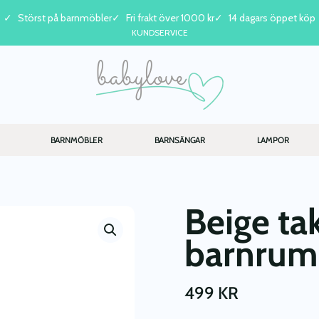
Störst på barnmöbler
Fri frakt över 1000 kr
14 dagars öppet köp
KUNDSERVICE
BARNMÖBLER
BARNSÄNGAR
LAMPOR
Beige tak
barnru
499
KR