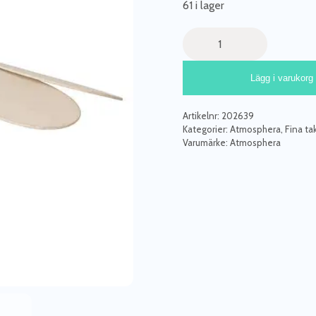
61 i lager
Beige
taklampa
till
Lägg i varukorg
barnrummet
mängd
Artikelnr:
202639
Kategorier:
Atmosphera
,
Fina ta
Varumärke:
Atmosphera