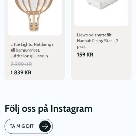
Liewood snuttefilt
Hannah Rising Star – 2
Little Lights, Nattlampa
pack
till barnrummet,
159
KR
Luftballong Ljusbrun
2 299
KR
1 839
KR
Följ oss på Instagram
TA MIG DIT