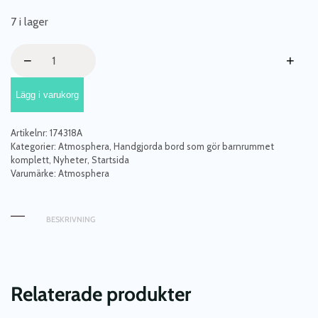
7 i lager
Bord
−
+
teddybjörn,
beige
Lägg i varukorg
mängd
Artikelnr:
174318A
Kategorier:
Atmosphera
,
Handgjorda bord som gör barnrummet
komplett
,
Nyheter
,
Startsida
Varumärke:
Atmosphera
BESKRIVNING
Relaterade produkter