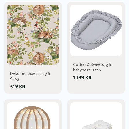
Cotton & Sweets, grå
babynest i satin
Dekornik, tapet Ljusgrå
1 199
KR
Skog
519
KR