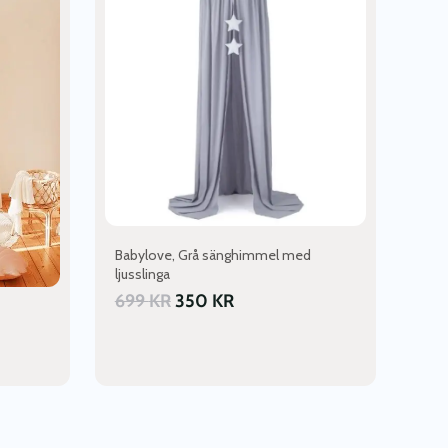
Babylove, Grå sänghimmel med
ljusslinga
699
KR
350
KR