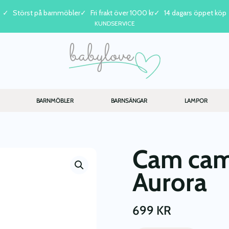
Störst på barnmöbler
Fri frakt över 1000 kr
14 dagars öppet köp
KUNDSERVICE
BARNMÖBLER
BARNSÄNGAR
LAMPOR
Cam cam
Aurora
699
KR