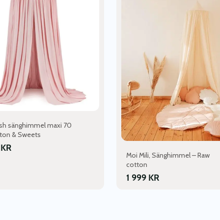
ush sänghimmel maxi 70
ton & Sweets
9
KR
Moi Mili, Sänghimmel – Raw
cotton
1 999
KR