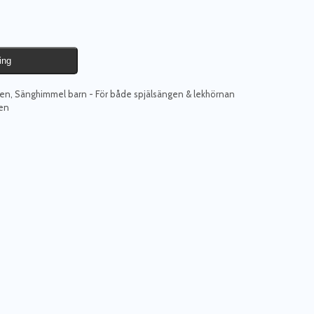
ing
en
,
Sänghimmel barn - För både spjälsängen & lekhörnan
en