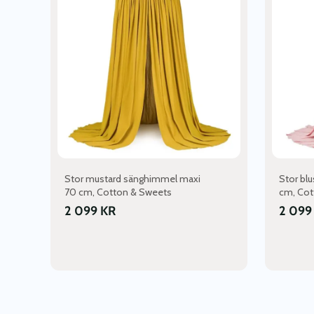
Stor mustard sänghimmel maxi
Stor bl
70 cm, Cotton & Sweets
cm, Cot
2 099
KR
2 09