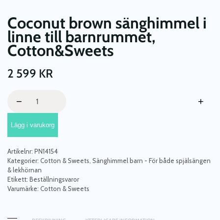
Coconut brown sänghimmel i
linne till barnrummet,
Cotton&Sweets
2 599
KR
Coconut
−
+
brown
sänghimmel
Lägg i varukorg
i
linne
till
Artikelnr:
PN14154
barnrummet,
Kategorier:
Cotton & Sweets
,
Sänghimmel barn - För både spjälsängen
Cotton&Sweets
& lekhörnan
Etikett:
Beställningsvaror
mängd
Varumärke:
Cotton & Sweets