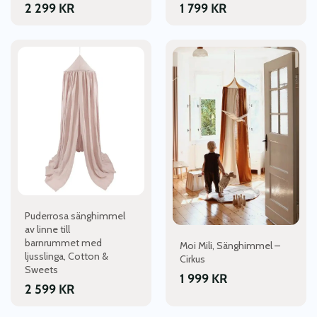
2 299
KR
1 799
KR
Puderrosa sänghimmel
av linne till
barnrummet med
Moi Mili, Sänghimmel –
ljusslinga, Cotton &
Cirkus
Sweets
1 999
KR
2 599
KR