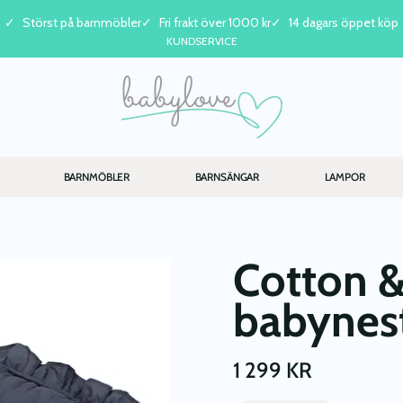
Störst på barnmöbler
Fri frakt över 1000 kr
14 dagars öppet köp
KUNDSERVICE
BARNMÖBLER
BARNSÄNGAR
LAMPOR
Cotton &
babynest
1 299
KR