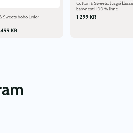
Cotton & Sweets, ljusgrå klassi
babynest i 100 % linne
1 299
KR
& Sweets boho junior
 499
KR
gram