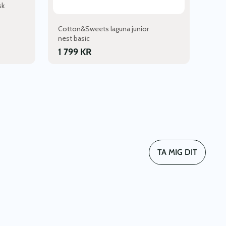
sk
Cotton&Sweets laguna junior
nest basic
1 799
KR
TA MIG DIT