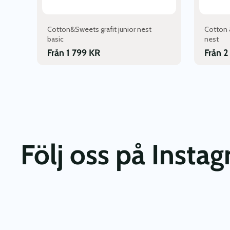
Cotton&Sweets grafit junior nest
Cotton 
basic
nest
Från
1 799
KR
Från
2
Följ oss på Insta