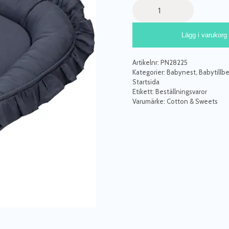
Cotton
&
Sweets,
Lägg i varukorg
denim
babynest
i
Artikelnr:
PN28225
100
Kategorier:
Babynest
,
Babytillbe
%
Startsida
Etikett:
Beställningsvaror
linne
Varumärke:
Cotton & Sweets
mängd