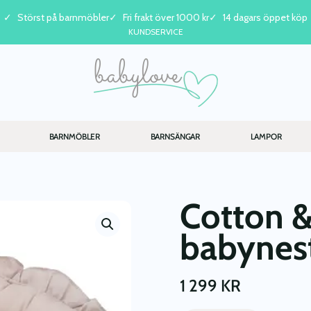
Störst på barnmöbler
Fri frakt över 1000 kr
14 dagars öppet köp
KUNDSERVICE
BARNMÖBLER
BARNSÄNGAR
LAMPOR
Cotton &
babynest
1 299
KR