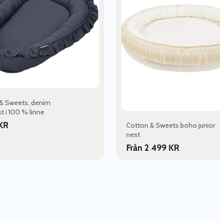
flera
varianter.
De
olika
alternativen
kan
väljas
på
produktsidan
& Sweets, denim
t i 100 % linne
KR
Cotton & Sweets boho junior
nest
Från
2 499
KR