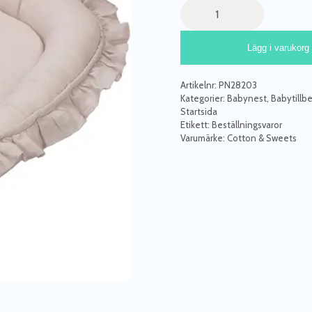
Cotton
&
Sweets,
Lägg i varukorg
ljusgrå
babynest
i
Artikelnr:
PN28203
100
Kategorier:
Babynest
,
Babytillbe
%
Startsida
Etikett:
Beställningsvaror
linne
Varumärke:
Cotton & Sweets
mängd