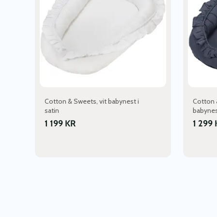
Cotton & Sweets, vit babynest i
Cotton 
satin
babynes
1 199
KR
1 299