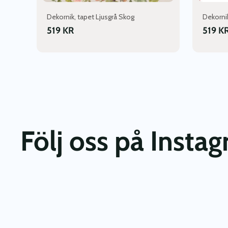
Dekornik, tapet Ljusgrå Skog
Dekorni
519
KR
519
K
Följ oss på Insta