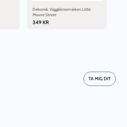
Dekornik, Väggklistermärken Little
Mouse Street
349
KR
TA MIG DIT