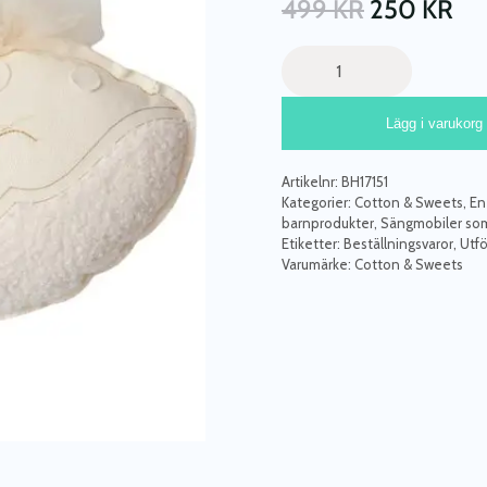
499
KR
250
KR
Cotton
&
Sweets,
Lägg i varukorg
sängmobil
väggdekoration
vanilj
Artikelnr:
BH17151
val
Kategorier:
Cotton & Sweets
,
En
mängd
barnprodukter
,
Sängmobiler som 
Etiketter:
Beställningsvaror
,
Utfö
Varumärke:
Cotton & Sweets