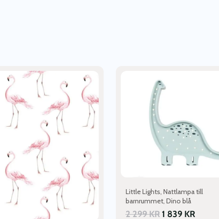
Little Lights, Nattlampa till
barnrummet, Dino blå
2 299
KR
1 839
KR