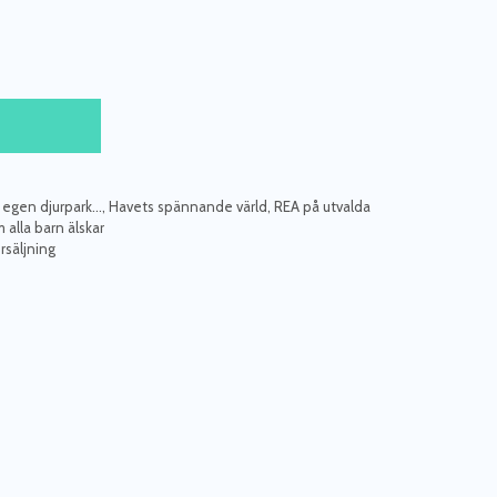
 egen djurpark...
,
Havets spännande värld
,
REA på utvalda
alla barn älskar
rsäljning