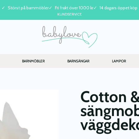
Störst på barnmöbler
Fri frakt över 1000 kr
14 dagars öppet köp
KUNDSERVICE
BARNMÖBLER
BARNSÄNGAR
LAMPOR
Cotton &
sängmob
väggdeko