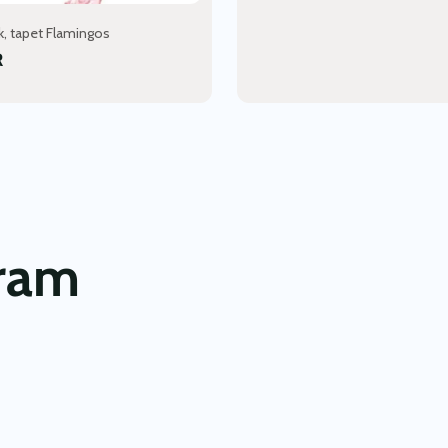
k, tapet Flamingos
R
gram