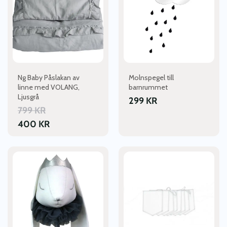
flera
varianter.
De
olika
alternativen
kan
väljas
Ng Baby Påslakan av
Molnspegel till
på
linne med VOLANG,
barnrummet
produktsidan
Ljusgrå
299
KR
799
KR
400
KR
Den
här
produkten
har
flera
varianter.
De