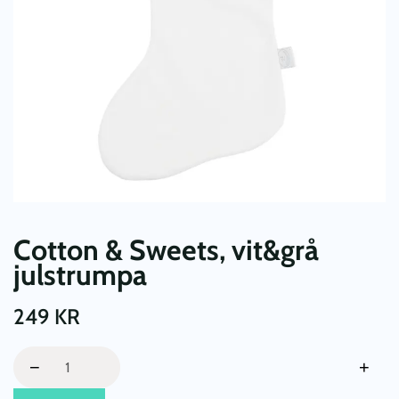
Cotton & Sweets, vit&grå
julstrumpa
249
KR
Cotton
−
+
&
Sweets,