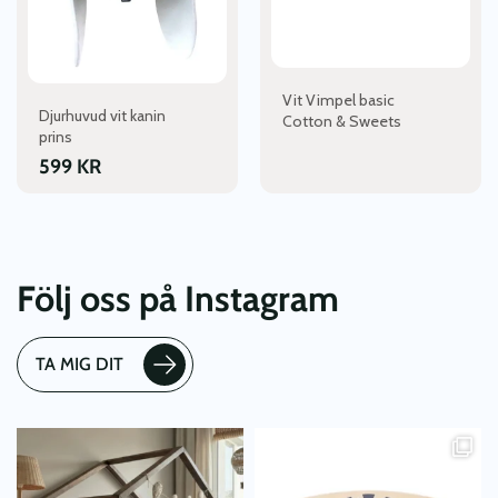
olika
alternativen
kan
väljas
Vit Vimpel basic
på
Djurhuvud vit kanin
Cotton & Sweets
produktsidan
prins
599
KR
Följ oss på Instagram
TA MIG DIT