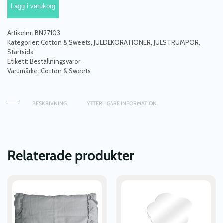
Lägg i varukorg
vit&grå
julstrumpa
mängd
Artikelnr:
BN27103
Kategorier:
Cotton & Sweets
,
JULDEKORATIONER
,
JULSTRUMPOR
,
Startsida
Etikett:
Beställningsvaror
Varumärke:
Cotton & Sweets
BESKRIVNING
YTTERLIGARE INFORMATION
Relaterade produkter
Den
här
produkten
har