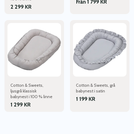
Från
1 799
KR
2 299
KR
Cotton & Sweets,
Cotton & Sweets, grå
ljusgrå klassisk
babynest i satin
babynest i 100 % linne
1 199
KR
1 299
KR