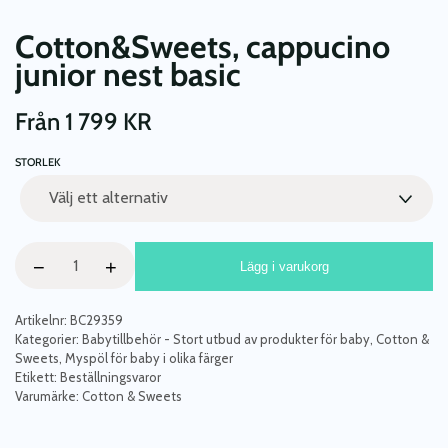
Cotton&Sweets, cappucino
junior nest basic
Från
1 799
KR
STORLEK
Cotton&Sweets,
−
+
Lägg i varukorg
cappucino
junior
nest
Artikelnr:
BC29359
basic
Kategorier:
Babytillbehör - Stort utbud av produkter för baby
,
Cotton &
Sweets
,
Myspöl för baby i olika färger
mängd
Etikett:
Beställningsvaror
Varumärke:
Cotton & Sweets