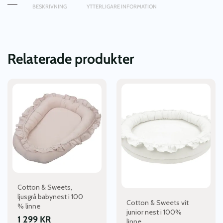
BESKRIVNING
YTTERLIGARE INFORMATION
Relaterade produkter
Cotton & Sweets,
ljusgrå babynest i 100
Cotton & Sweets vit
% linne
junior nest i 100%
1 299
KR
linne