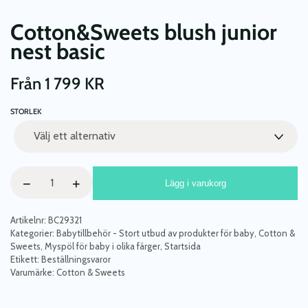
Cotton&Sweets blush junior
nest basic
Från
1 799
KR
STORLEK
Cotton&Sweets
−
+
Lägg i varukorg
blush
junior
nest
Artikelnr:
BC29321
basic
Kategorier:
Babytillbehör - Stort utbud av produkter för baby
,
Cotton &
Sweets
,
Myspöl för baby i olika färger
,
Startsida
mängd
Etikett:
Beställningsvaror
Varumärke:
Cotton & Sweets