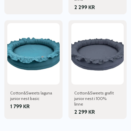
2 299
KR
Cotton&Sweets laguna
Cotton&Sweets grafit
junior nest basic
junior nest i 100%
linne
1 799
KR
2 299
KR