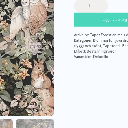
Dekorillo,
tapet
Forest
Lägg i varukorg
animals
dark
mängd
Artikelnr:
Tapet Forest animals da
Kategorier:
Blommor för ljuva d
tryggt och skönt
,
Tapeter till B
Etikett:
Beställningsvaror
Varumärke:
Dekorillo