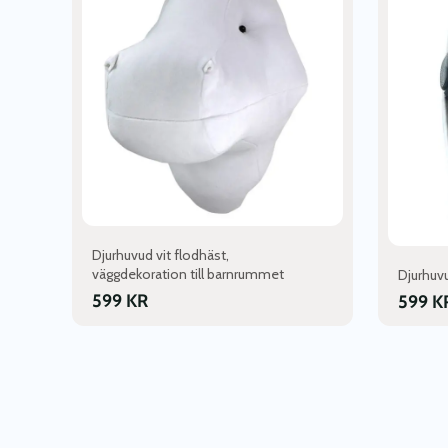
Djurhuvud vit flodhäst,
väggdekoration till barnrummet
Djurhuvu
599
KR
599
K