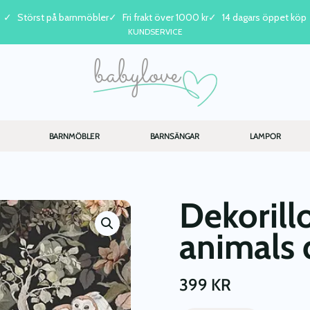
Störst på barnmöbler
Fri frakt över 1000 kr
14 dagars öppet köp
KUNDSERVICE
BARNMÖBLER
BARNSÄNGAR
LAMPOR
Dekorillo
animals 
399
KR