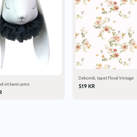
Dekornik, tapet Floral Vintage
d vit kanin prins
519
KR
R