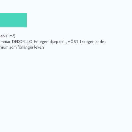
rk (1 m²)
römmar
,
DEKORILLO
,
En egen djurpark...
,
HÖST
,
I skogen är det
arnrum som förlänger leken