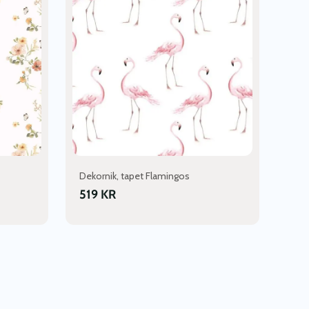
Dekornik, tapet Flamingos
519
KR