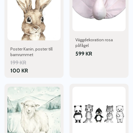
varianter.
De
olika
alternativen
kan
väljas
Väggdekoration rosa
på
påfågel
produktsidan
Poster Kanin, poster till
599
KR
barnrummet
199
KR
100
KR
Den
här
produkten
har
flera
varianter.
De
olika