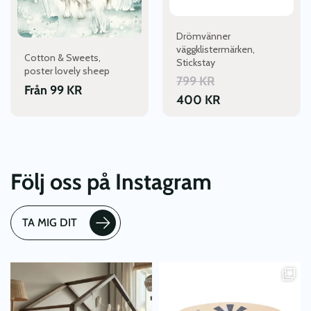
alternativen
kan
Drömvänner
väljas
väggklistermärken,
Cotton & Sweets,
på
Stickstay
poster lovely sheep
produktsidan
799
KR
Från
99
KR
400
KR
Följ oss på Instagram
TA MIG DIT