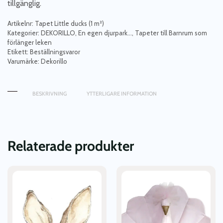
tillgänglig.
Artikelnr:
Tapet Little ducks (1 m²)
Kategorier:
DEKORILLO
,
En egen djurpark...
,
Tapeter till Barnrum som
förlänger leken
Etikett:
Beställningsvaror
Varumärke:
Dekorillo
BESKRIVNING
YTTERLIGARE INFORMATION
Relaterade produkter
Den
här
produkten
har
flera