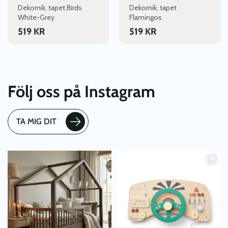
Dekornik, tapet Birds
Dekornik, tapet
White-Grey
Flamingos
519
KR
519
KR
Följ oss på Instagram
TA MIG DIT