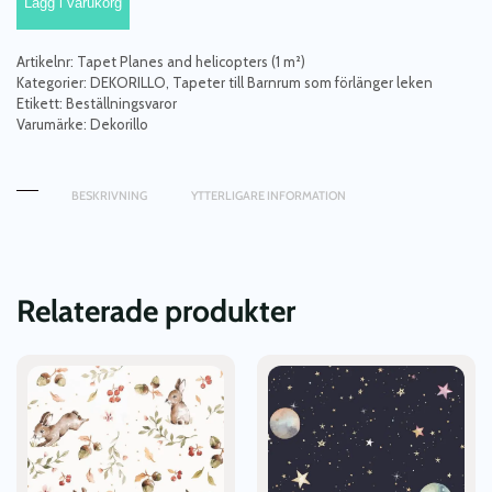
Lägg i varukorg
and
helicopters
mängd
Artikelnr:
Tapet Planes and helicopters (1 m²)
Kategorier:
DEKORILLO
,
Tapeter till Barnrum som förlänger leken
Etikett:
Beställningsvaror
Varumärke:
Dekorillo
BESKRIVNING
YTTERLIGARE INFORMATION
Relaterade produkter