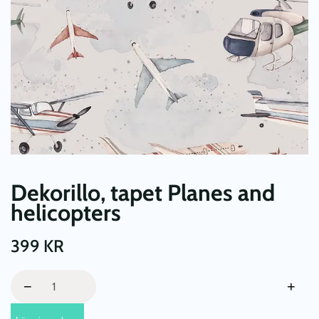
Dekorillo, tapet Planes and
helicopters
399
KR
Dekorillo,
−
+
tapet
Planes