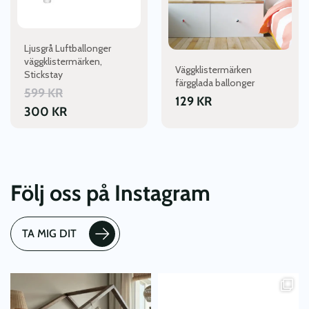
Ljusgrå Luftballonger
väggklistermärken,
Väggklistermärken
Stickstay
färgglada ballonger
599
KR
129
KR
300
KR
Följ oss på Instagram
TA MIG DIT