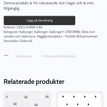
Denna produkt är för närvarande slut i lager och är inte
tillgänglig.
Lägg på bevakning
Artikelnr:
DEKO.N.NNM.048
Kategorier:
Ballonger, ballonger, ballonger?
,
DEKORNIK
,
Sikta mot
rymden och stjärnorna
,
Väggklistermärken - Perfekt till barnrummet
Varumärke:
Dekornik
BESKRIVNING
YTTERLIGARE INFORMATION
Relaterade produkter