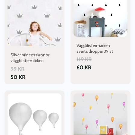
Väggklistermärken
svarta droppar 39 st
Silver princesskronor
119
KR
väggklistermärken
60
KR
99
KR
50
KR