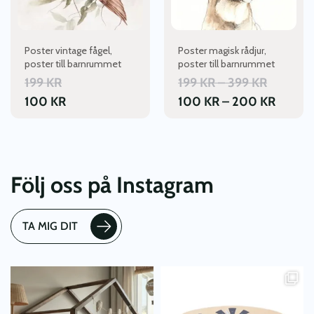
olika
olika
alternativen
alternativen
kan
kan
Poster vintage fågel,
Poster magisk rådjur,
väljas
väljas
poster till barnrummet
poster till barnrummet
på
på
PRISINT
199
KR
199
KR
–
399
KR
produktsidan
produktsidan
199 KR
PRISIN
100
KR
100
KR
–
200
KR
TILL
100 K
399 KR
TILL
200 K
Följ oss på Instagram
TA MIG DIT