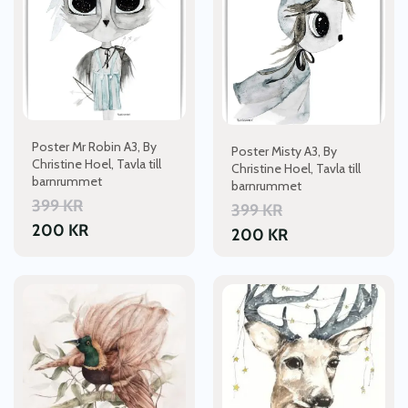
Poster Mr Robin A3, By
Poster Misty A3, By
Christine Hoel, Tavla till
Christine Hoel, Tavla till
barnrummet
barnrummet
399
KR
399
KR
200
KR
200
KR
Den
Den
här
här
produkten
produkten
har
har
flera
flera
varianter.
varianter.
De
De