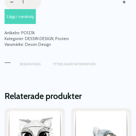
−
+
Design,
poster
Lägg i varukorg
Penguin
Pink
A4
Artikelnr:
PO127A
mängd
Kategorier:
DESSIN DESIGN
,
Posters
Varumärke:
Dessin Design
BESKRIVNING
YTTERLIGARE INFORMATION
Relaterade produkter