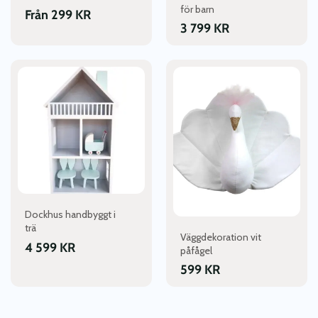
för barn
produktsidan
produktsidan
Från
299
KR
3 799
KR
Dockhus handbyggt i
trä
Väggdekoration vit
4 599
KR
påfågel
599
KR