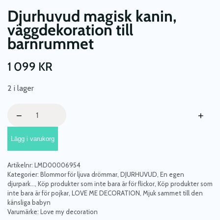
Djurhuvud magisk kanin,
väggdekoration till
barnrummet
1 099
KR
2 i lager
Djurhuvud
−
+
magisk
kanin,
Lägg i varukorg
väggdekoration
till
barnrummet
Artikelnr:
LMD00006954
mängd
Kategorier:
Blommor för ljuva drömmar
,
DJURHUVUD
,
En egen
djurpark...
,
Köp produkter som inte bara är för flickor
,
Köp produkter som
inte bara är för pojkar
,
LOVE ME DECORATION
,
Mjuk sammet till den
känsliga babyn
Varumärke:
Love my decoration