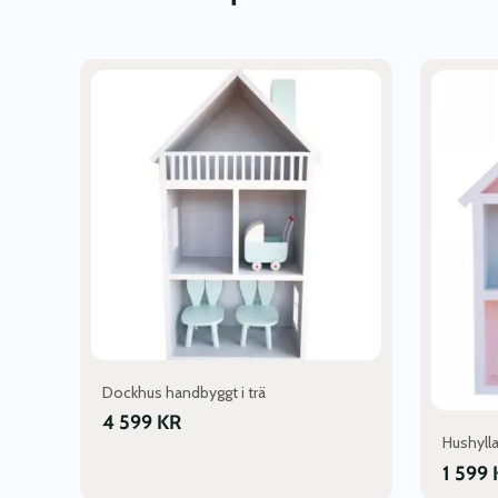
Dockhus handbyggt i trä
4 599
KR
Hushylla
1 599