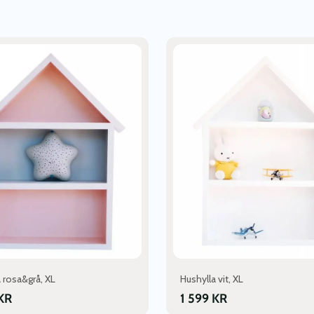
 rosa&grå, XL
Hushylla vit, XL
KR
1 599
KR