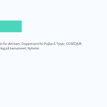
r för ditt barn
,
Doppresent för Pojkar & Tjejer
,
GOSEDJUR
,
 färg på barnummet
,
Nyheter