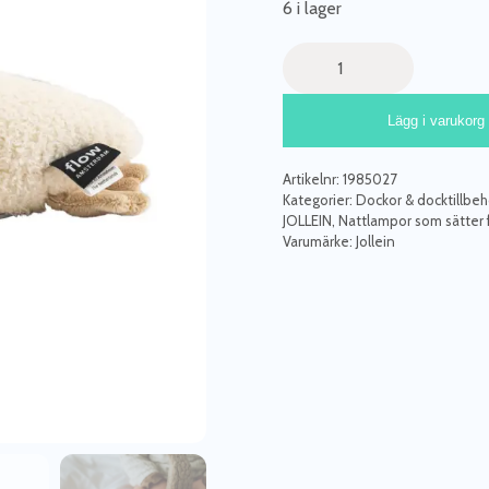
6 i lager
Flow
Gosedjur
med
Lägg i varukorg
Nattlampa
Liva
Beige
Artikelnr:
1985027
mängd
Kategorier:
Dockor & docktillbehö
JOLLEIN
,
Nattlampor som sätter
Varumärke:
Jollein