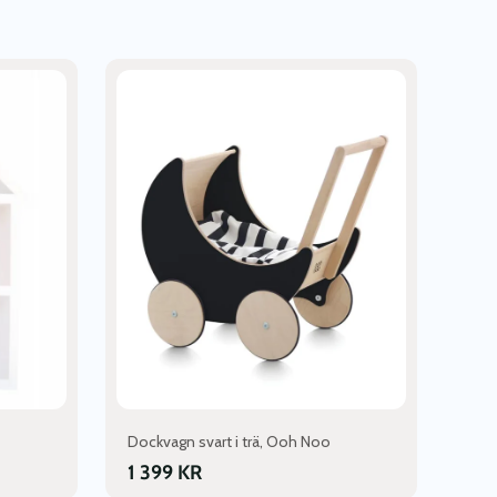
Dockvagn svart i trä, Ooh Noo
1 399
KR