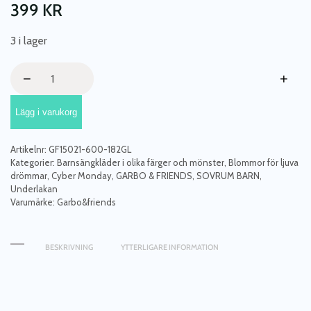
399
KR
3 i lager
Garbo
−
+
&
Friends,
Lägg i varukorg
dra-
på-
lakan
Artikelnr:
GF15021-600-182GL
junior,
Kategorier:
Barnsängkläder i olika färger och mönster
,
Blommor för ljuva
Floral
drömmar
,
Cyber Monday
,
GARBO & FRIENDS
,
SOVRUM BARN
,
Underlakan
vine
Varumärke:
Garbo&friends
mängd
BESKRIVNING
YTTERLIGARE INFORMATION