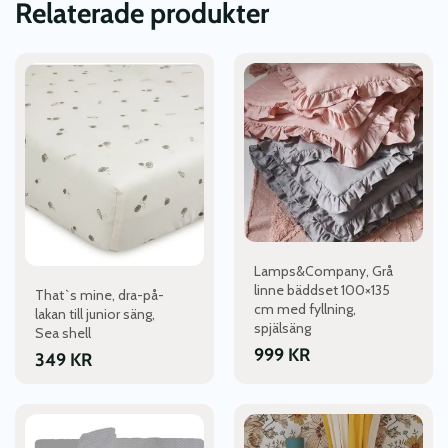
Relaterade produkter
Lamps&Company, Grå
linne bäddset 100×135
That`s mine, dra-på-
cm med fyllning,
lakan till junior säng,
spjälsäng
Sea shell
999
KR
349
KR