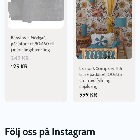
Babylove, Mörkgrå
påslakanset 90×160 till
juniorsäng/barnsäng
249
KR
125
KR
Lamps&Company, Blå
linne bäddset 100×135
cm med fyllning,
spjälsäng
999
KR
Följ oss på Instagram