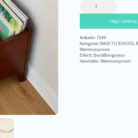
Golvbokhylla
till
barnrummet,
Lägg i varukorg
oak
mängd
Artikelnr:
7349
Kategorier:
BACK TO SCHOOL
,
Wammcosyroom
Etikett:
Beställningsvaror
Varumärke:
Wammcosyroom