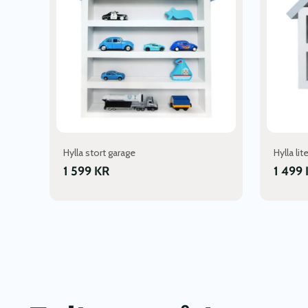
Hylla stort garage
Hylla lit
1 599
KR
1 499