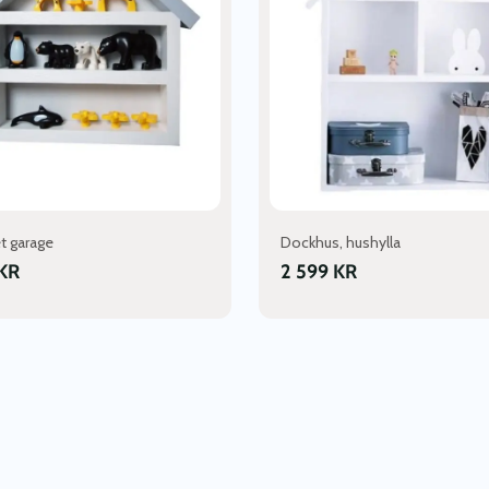
et garage
Dockhus, hushylla
KR
2 599
KR