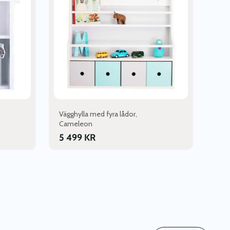
Vägghylla med fyra lådor,
Cameleon
5 499
KR