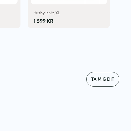
Hushylla vit, XL
1 599
KR
TA MIG DIT