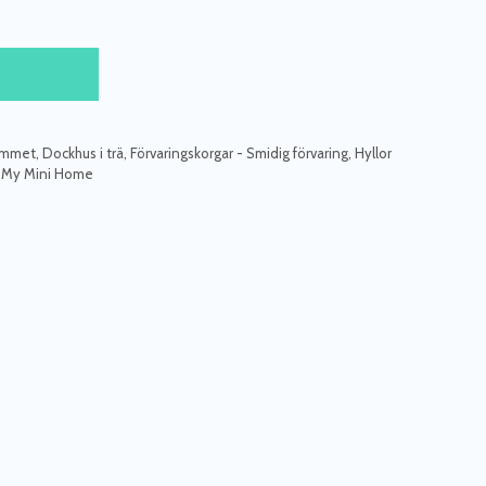
rummet
,
Dockhus i trä
,
Förvaringskorgar - Smidig förvaring
,
Hyllor
,
My Mini Home