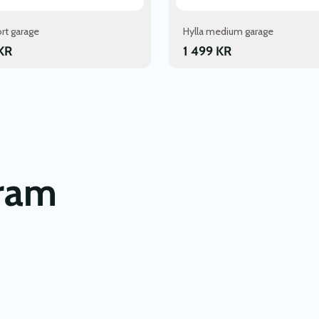
ort garage
Hylla medium garage
KR
1 499
KR
gram