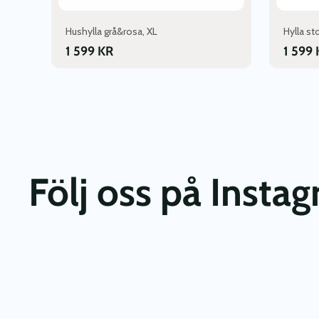
Hushylla grå&rosa, XL
Hylla st
1 599
KR
1 599
Följ oss på Insta