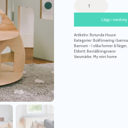
Golvhylla
hus,
Rotunda
Lägg i varukorg
House
mängd
Artikelnr:
Rotunda House
Kategorier:
Bokförvaring i barn
Barnrum - I olika former & färger
Etikett:
Beställningsvaror
Varumärke:
My mini home