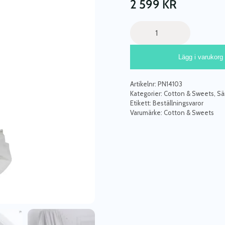
2 599
KR
Grå
sänghimmel
av
Lägg i varukorg
linne
till
barnrummet
Artikelnr:
PN14103
med
Kategorier:
Cotton & Sweets
,
Sä
ljusslinga,
Etikett:
Beställningsvaror
Varumärke:
Cotton & Sweets
Cotton&Sweets
mängd