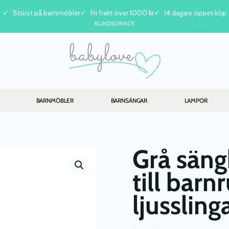
Störst på barnmöbler
Fri frakt över 1000 kr
14 dagars öppet köp
KUNDSERVICE
BARNMÖBLER
BARNSÄNGAR
LAMPOR
Grå säng
till bar
ljusslin