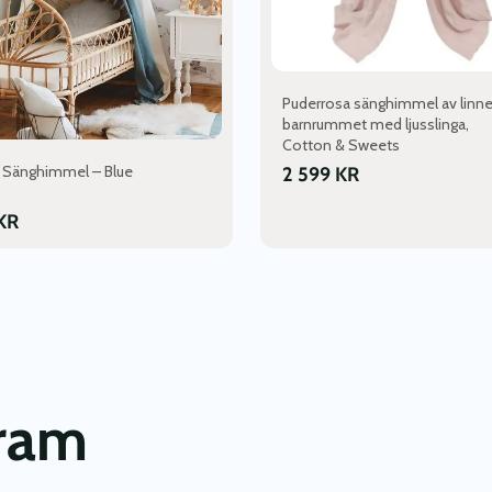
Puderrosa sänghimmel av linne t
barnrummet med ljusslinga,
Cotton & Sweets
i, Sänghimmel – Blue
2 599
KR
KR
gram