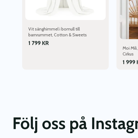
Vit sänghimmel i bomull till
barnrummet, Cotton & Sweets
1 799
KR
Moi Mil
Cirkus
1 999
Följ oss på Insta