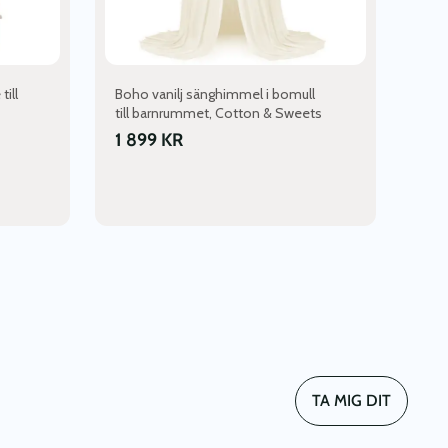
ill
Boho vanilj sänghimmel i bomull
till barnrummet, Cotton & Sweets
1 899
KR
TA MIG DIT