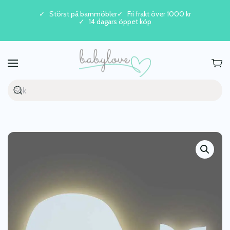
Störst på barnmöbler
Fri frakt över 1000 kr
14 dagars öppet köp
Skip to main content