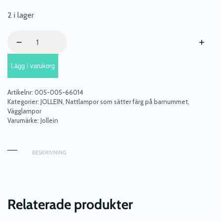
2 i lager
Jollein,
−
+
nattlampa
val
Lägg i varukorg
grå
mängd
Artikelnr:
005-005-66014
Kategorier:
JOLLEIN
,
Nattlampor som sätter färg på barnummet
,
Vägglampor
Varumärke:
Jollein
BESKRIVNING
Relaterade produkter