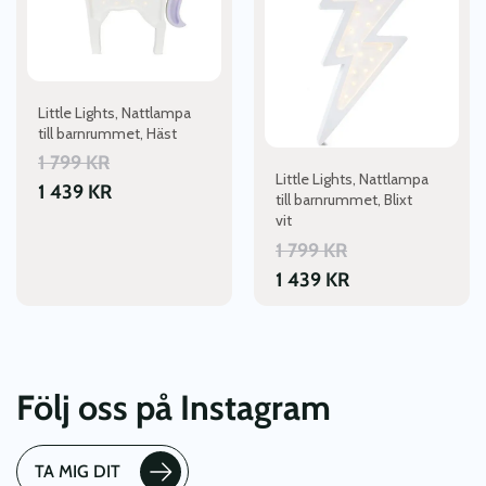
Little Lights, Nattlampa
till barnrummet, Häst
1 799
KR
Little Lights, Nattlampa
1 439
KR
till barnrummet, Blixt
vit
1 799
KR
1 439
KR
Följ oss på Instagram
TA MIG DIT