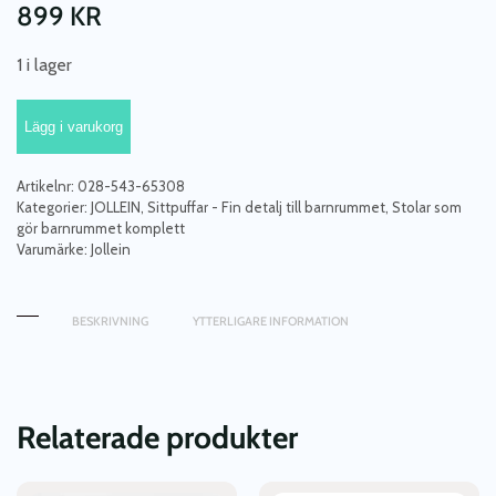
899
KR
1 i lager
Jollein,
Lägg i varukorg
Soffa
Beanbag
fåtölj,
Artikelnr:
028-543-65308
storm
Kategorier:
JOLLEIN
,
Sittpuffar - Fin detalj till barnrummet
,
Stolar som
gör barnrummet komplett
grey
Varumärke:
Jollein
mängd
BESKRIVNING
YTTERLIGARE INFORMATION
Relaterade produkter