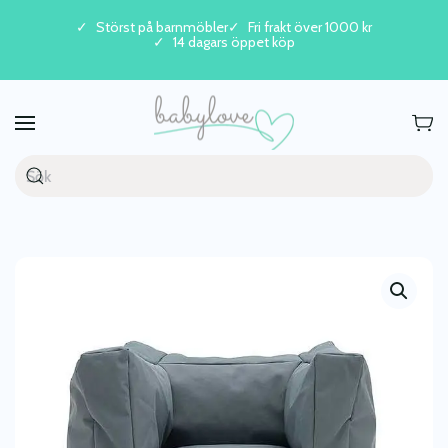
Störst på barnmöbler
Fri frakt över 1000 kr
14 dagars öppet köp
Skip to main content