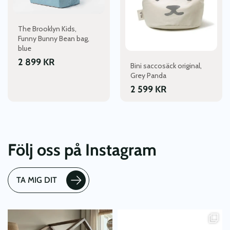
The Brooklyn Kids,
Funny Bunny Bean bag,
blue
2 899
KR
Bini saccosäck original,
Grey Panda
2 599
KR
Följ oss på Instagram
TA MIG DIT