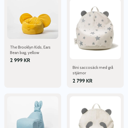
The Brooklyn Kids, Ears
Bean bag, yellow
2 999
KR
Bini saccosäck med grå
stjärnor
2 799
KR