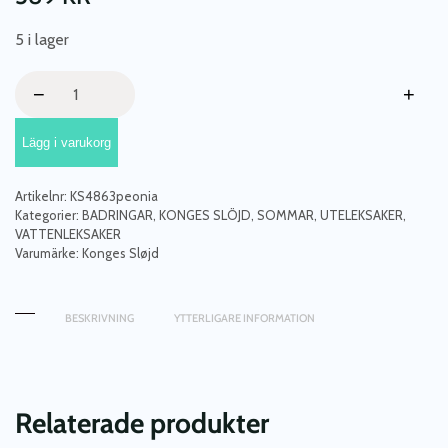
5 i lager
Konges
−
+
Sløjd,
Badring
Lägg i varukorg
baby,
Peonia
mängd
Artikelnr:
KS4863peonia
Kategorier:
BADRINGAR
,
KONGES SLÖJD
,
SOMMAR
,
UTELEKSAKER
,
VATTENLEKSAKER
Varumärke:
Konges Sløjd
BESKRIVNING
YTTERLIGARE INFORMATION
Relaterade produkter