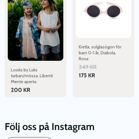
Kietla, solglasögon för
barn 0-1 år, Diabola,
Rosa
349
KR
Looks by Luks
175
KR
turban/mössa, Liberté
Mente aperta
200
KR
Följ oss på Instagram