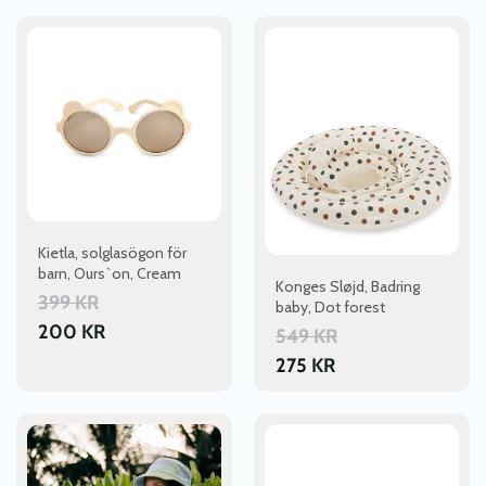
Den
här
produkten
har
flera
varianter.
De
olika
alternativen
kan
Kietla, solglasögon för
väljas
barn, Ours`on, Cream
Konges Sløjd, Badring
på
399
KR
baby, Dot forest
produktsidan
200
KR
549
KR
275
KR