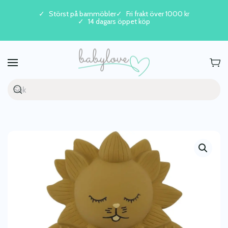
Störst på barnmöbler
Fri frakt över 1000 kr
14 dagars öppet köp
Skip to main content