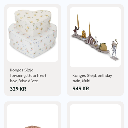
Konges Sløjd,
Konges Sløjd, birthday
förvaringslådor heart
train, Multi
box, Brise d´ete
949
KR
329
KR