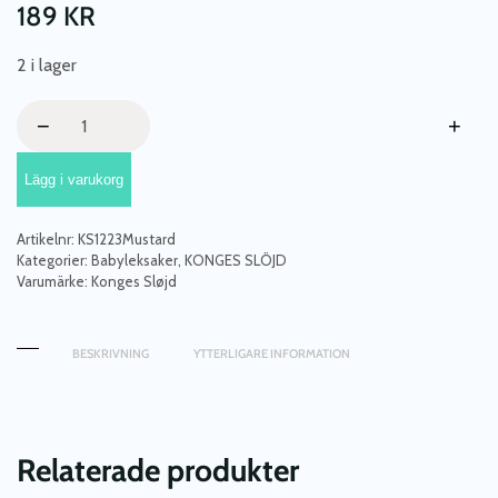
189
KR
2 i lager
Konges
−
+
Sløjd,
bitleksak
Lägg i varukorg
Mustard
lion
mängd
Artikelnr:
KS1223Mustard
Kategorier:
Babyleksaker
,
KONGES SLÖJD
Varumärke:
Konges Sløjd
BESKRIVNING
YTTERLIGARE INFORMATION
Relaterade produkter