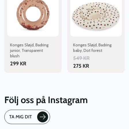
Konges Sløjd, Badring
Konges Sløjd, Badring
junior, Transparent
baby, Dot forest
blush
549
KR
299
KR
275
KR
Följ oss på Instagram
TA MIG DIT